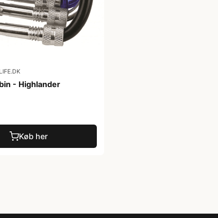
IFE.DK
bin - Highlander
Køb her