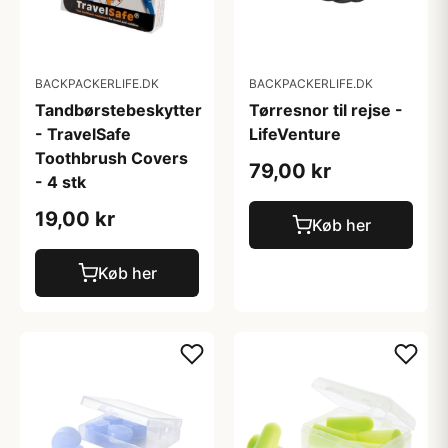
BACKPACKERLIFE.DK
BACKPACKERLIFE.DK
Tandbørstebeskytter
Tørresnor til rejse -
- TravelSafe
LifeVenture
Toothbrush Covers
79,00 kr
- 4 stk
19,00 kr
Køb her
Køb her