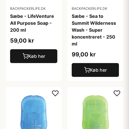
BACKPACKERLIFE.DK
BACKPACKERLIFE.DK
Sæbe - LifeVenture
Sæbe - Sea to
All Purpose Soap -
Summit Wilderness
200 ml
Wash - Super
koncentreret - 250
59,00 kr
ml
99,00 kr
Køb her
Køb her