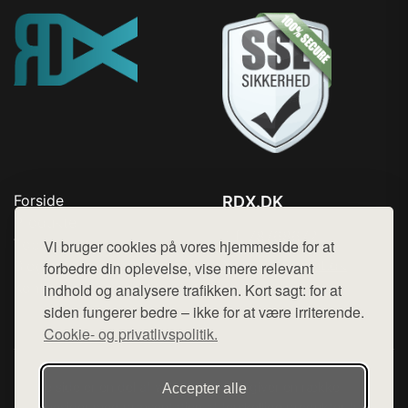
Forside
RDX.DK
Produkter
Tlf. 78768672
Top Rabatter
Vi bruger cookies på vores hjemmeside for at
Mail:
hej@want.dk
Blog
forbedre din oplevelse, vise mere relevant
Kontakt
indhold og analysere trafikken. Kort sagt: for at
Cookie- og privatlivspolitik
siden fungerer bedre – ikke for at være irriterende.
Cookie- og privatlivspolitik.
Denne side er en del af want.dk, der udgiver en række
Accepter alle
hjemmesider med præsentation af forskellige produkter fra