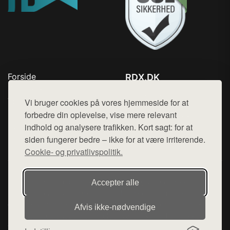
Forside
RDX.DK
Produkter
Tlf. 78768672
Top Rabatter
Vi bruger cookies på vores hjemmeside for at
Mail:
hej@want.dk
Blog
forbedre din oplevelse, vise mere relevant
Kontakt
indhold og analysere trafikken. Kort sagt: for at
Cookie- og privatlivspolitik
siden fungerer bedre – ikke for at være irriterende.
Cookie- og privatlivspolitik.
Denne side er en del af want.dk, der udgiver en række
Accepter alle
hjemmesider med præsentation af forskellige produkter fra
diverse webshops. Der sælges ikke varer fra denne side - vi
Afvis ikke‑nødvendige
henviser til de shops, som sælger varen. Vi har heller ikke
varerne på lager.