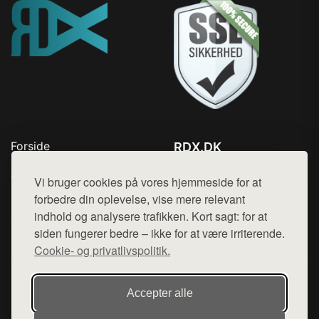
Forside
RDX.DK
Produkter
Tlf. 78768672
Top Rabatter
Vi bruger cookies på vores hjemmeside for at
Mail:
hej@want.dk
Blog
forbedre din oplevelse, vise mere relevant
Kontakt
indhold og analysere trafikken. Kort sagt: for at
Cookie- og privatlivspolitik
siden fungerer bedre – ikke for at være irriterende.
Cookie- og privatlivspolitik.
Denne side er en del af want.dk, der udgiver en række
Accepter alle
hjemmesider med præsentation af forskellige produkter fra