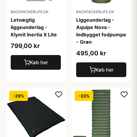
BACKPACKERLIFE.DK
BACKPACKERLIFE.DK
Letvægtig
Liggeunderlag -
liggeunderlag -
Aquipe Nova -
Klymit Inertia X Lite
Indbygget fodpumpe
- Grøn
799,00 kr
495,00 kr
Køb her
Køb her
-29%
-33%