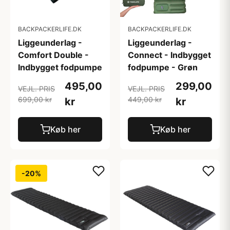
BACKPACKERLIFE.DK
BACKPACKERLIFE.DK
Liggeunderlag -
Liggeunderlag -
Comfort Double -
Connect - Indbygget
Indbygget fodpumpe
fodpumpe - Grøn
495,00
299,00
VEJL. PRIS
VEJL. PRIS
699,00 kr
449,00 kr
kr
kr
Køb her
Køb her
-20%