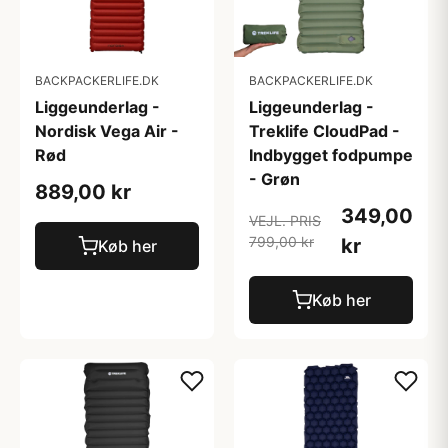
BACKPACKERLIFE.DK
BACKPACKERLIFE.DK
Liggeunderlag -
Liggeunderlag -
Nordisk Vega Air -
Treklife CloudPad -
Rød
Indbygget fodpumpe
- Grøn
889,00 kr
349,00
VEJL. PRIS
799,00 kr
kr
Køb her
Køb her