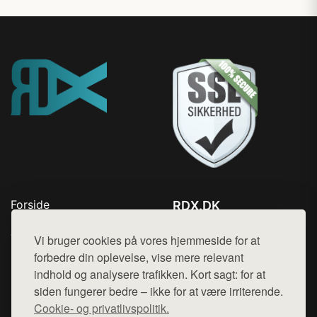
Forside
RDX.DK
Produkter
Tlf. 78768672
Top Rabatter
Vi bruger cookies på vores hjemmeside for at
Mail:
hej@want.dk
Blog
forbedre din oplevelse, vise mere relevant
Kontakt
indhold og analysere trafikken. Kort sagt: for at
Cookie- og privatlivspolitik
siden fungerer bedre – ikke for at være irriterende.
Cookie- og privatlivspolitik.