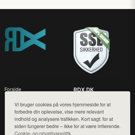
Forside
RDX.DK
Produkter
Tlf. 78768672
Top Rabatter
Vi bruger cookies på vores hjemmeside for at
Mail:
hej@want.dk
Blog
forbedre din oplevelse, vise mere relevant
Kontakt
indhold og analysere trafikken. Kort sagt: for at
Cookie- og privatlivspolitik
siden fungerer bedre – ikke for at være irriterende.
Cookie- og privatlivspolitik.