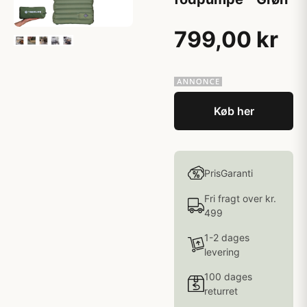
799,00 kr
Køb her
PrisGaranti
Fri fragt over kr.
499
1-2 dages
levering
100 dages
returret