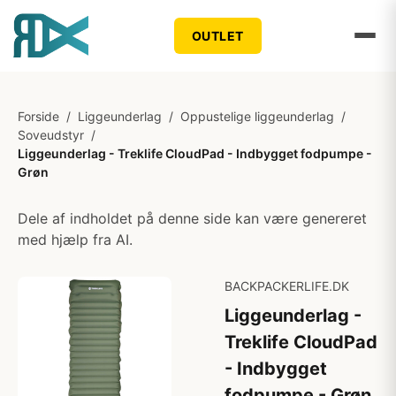
OUTLET
Forside
/
Liggeunderlag
/
Oppustelige liggeunderlag
/
Soveudstyr
/
Liggeunderlag - Treklife CloudPad - Indbygget fodpumpe -
Grøn
Dele af indholdet på denne side kan være genereret
med hjælp fra AI.
BACKPACKERLIFE.DK
Liggeunderlag -
Treklife CloudPad
- Indbygget
fodpumpe - Grøn