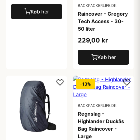
BACKPACKERLIFE.DK
Køb her
Raincover - Gregory
Tech Access - 30-
50 liter
229,00 kr
Køb her
-13%
BACKPACKERLIFE.DK
Regnslag -
Highlander Duckâs
Bag Raincover -
Large