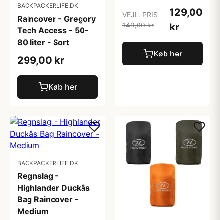
BACKPACKERLIFE.DK
129,00
VEJL. PRIS
Raincover - Gregory
149,00 kr
kr
Tech Access - 50-
80 liter - Sort
Køb her
299,00 kr
Køb her
BACKPACKERLIFE.DK
Regnslag -
Highlander Duckâs
Bag Raincover -
Medium