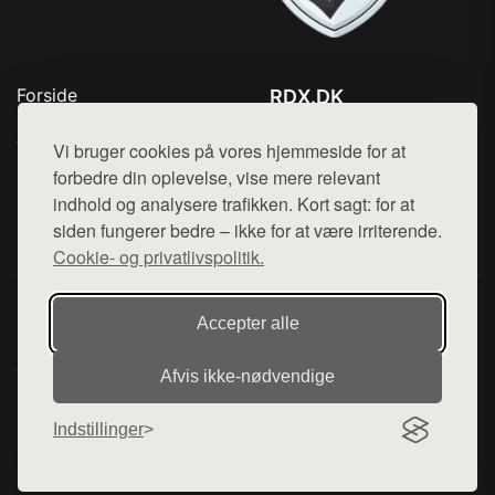
Forside
RDX.DK
Produkter
Tlf. 78768672
Top Rabatter
Vi bruger cookies på vores hjemmeside for at
Mail:
hej@want.dk
Blog
forbedre din oplevelse, vise mere relevant
Kontakt
indhold og analysere trafikken. Kort sagt: for at
Cookie- og privatlivspolitik
siden fungerer bedre – ikke for at være irriterende.
Cookie- og privatlivspolitik.
Denne side er en del af want.dk, der udgiver en række
Accepter alle
hjemmesider med præsentation af forskellige produkter fra
diverse webshops. Der sælges ikke varer fra denne side - vi
Afvis ikke‑nødvendige
henviser til de shops, som sælger varen. Vi har heller ikke
varerne på lager.
Indstillinger
© 2026 rdx.dk. Alle rettigheder forbeholdes.