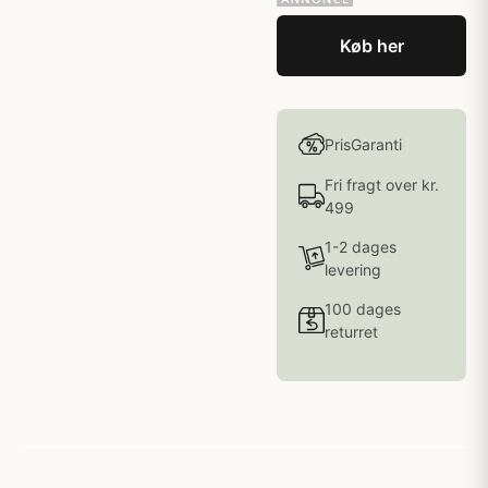
Køb her
PrisGaranti
Fri fragt over kr.
499
1-2 dages
levering
100 dages
returret