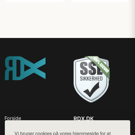
Forside
RDX.DK
Produkter
Tlf. 78768672
Top Rabatter
Vi bruger cookies på vores hjemmeside for at