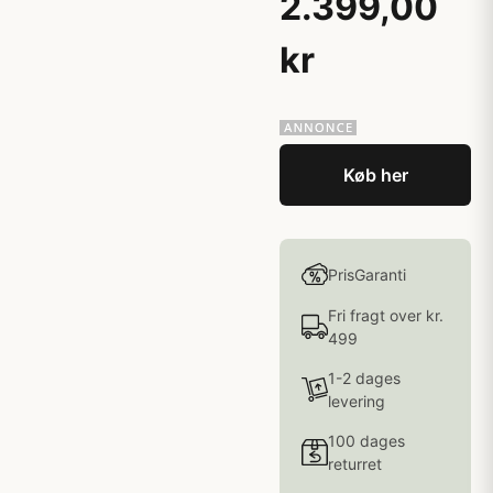
2.399,00
kr
Køb her
PrisGaranti
Fri fragt over kr.
499
1-2 dages
levering
100 dages
returret