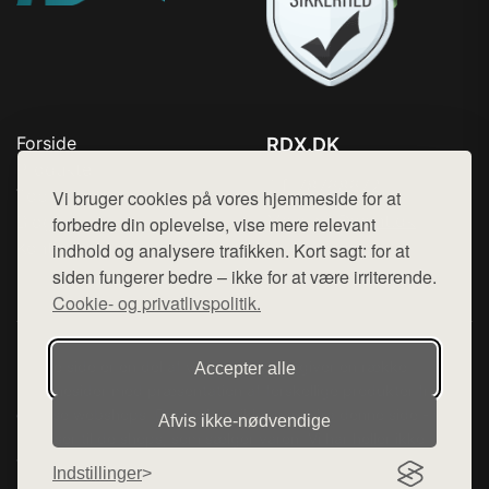
Forside
RDX.DK
Produkter
Tlf. 78768672
Top Rabatter
Vi bruger cookies på vores hjemmeside for at
Mail:
hej@want.dk
Blog
forbedre din oplevelse, vise mere relevant
Kontakt
indhold og analysere trafikken. Kort sagt: for at
Cookie- og privatlivspolitik
siden fungerer bedre – ikke for at være irriterende.
Cookie- og privatlivspolitik.
Denne side er en del af want.dk, der udgiver en række
Accepter alle
hjemmesider med præsentation af forskellige produkter fra
diverse webshops. Der sælges ikke varer fra denne side - vi
Afvis ikke‑nødvendige
henviser til de shops, som sælger varen. Vi har heller ikke
varerne på lager.
Indstillinger