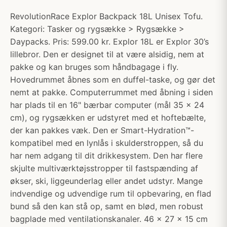
RevolutionRace Explor Backpack 18L Unisex Tofu.
Kategori: Tasker og rygsække > Rygsække >
Daypacks. Pris: 599.00 kr. Explor 18L er Explor 30’s
lillebror. Den er designet til at være alsidig, nem at
pakke og kan bruges som håndbagage i fly.
Hovedrummet åbnes som en duffel-taske, og gør det
nemt at pakke. Computerrummet med åbning i siden
har plads til en 16" bærbar computer (mål 35 x 24
cm), og rygsækken er udstyret med et hoftebælte,
der kan pakkes væk. Den er Smart-Hydration™-
kompatibel med en lynlås i skulderstroppen, så du
har nem adgang til dit drikkesystem. Den har flere
skjulte multiværktøjsstropper til fastspænding af
økser, ski, liggeunderlag eller andet udstyr. Mange
indvendige og udvendige rum til opbevaring, en flad
bund så den kan stå op, samt en blød, men robust
bagplade med ventilationskanaler. 46 x 27 x 15 cm