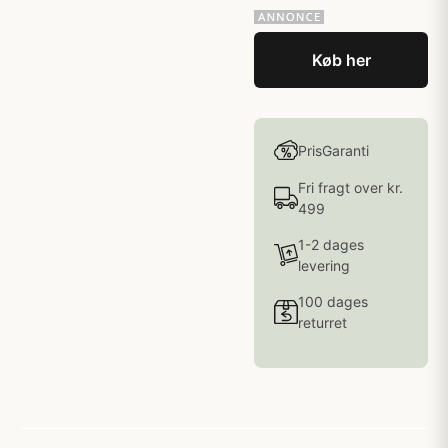
Køb her
PrisGaranti
Fri fragt over kr.
499
1-2 dages
levering
100 dages
returret