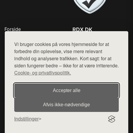
Forside
RDX.DK
Produkter
Tlf. 78768672
Top Rabatter
Vi bruger cookies på vores hjemmeside for at
Mail:
hej@want.dk
Blog
forbedre din oplevelse, vise mere relevant
Kontakt
indhold og analysere trafikken. Kort sagt: for at
Cookie- og privatlivspolitik
siden fungerer bedre – ikke for at være irriterende.
Cookie- og privatlivspolitik.
Denne side er en del af want.dk, der udgiver en række
Accepter alle
hjemmesider med præsentation af forskellige produkter fra
diverse webshops. Der sælges ikke varer fra denne side - vi
Afvis ikke‑nødvendige
henviser til de shops, som sælger varen. Vi har heller ikke
varerne på lager.
Indstillinger
© 2026 rdx.dk. Alle rettigheder forbeholdes.