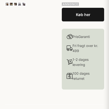
Køb her
PrisGaranti
Fri fragt over kr.
499
1-2 dages
levering
100 dages
returret