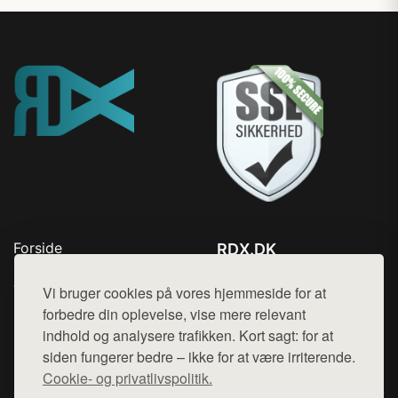
Forside
RDX.DK
Produkter
Tlf. 78768672
Top Rabatter
Vi bruger cookies på vores hjemmeside for at
Mail:
hej@want.dk
Blog
forbedre din oplevelse, vise mere relevant
Kontakt
indhold og analysere trafikken. Kort sagt: for at
Cookie- og privatlivspolitik
siden fungerer bedre – ikke for at være irriterende.
Cookie- og privatlivspolitik.