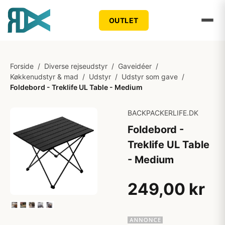
OUTLET
Forside
/
Diverse rejseudstyr
/
Gaveidéer
/
Køkkenudstyr & mad
/
Udstyr
/
Udstyr som gave
/
Foldebord - Treklife UL Table - Medium
BACKPACKERLIFE.DK
Foldebord -
Treklife UL Table
- Medium
249,00 kr