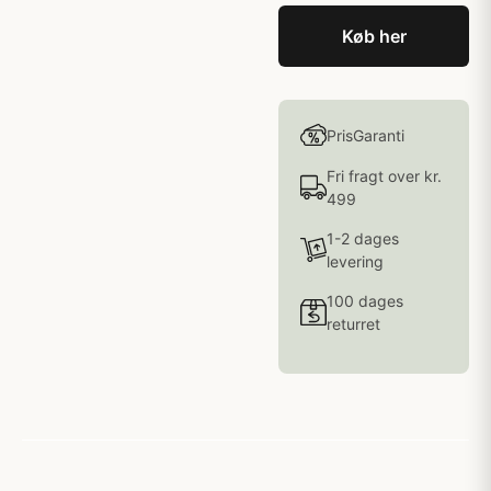
Køb her
PrisGaranti
Fri fragt over kr.
499
1-2 dages
levering
100 dages
returret