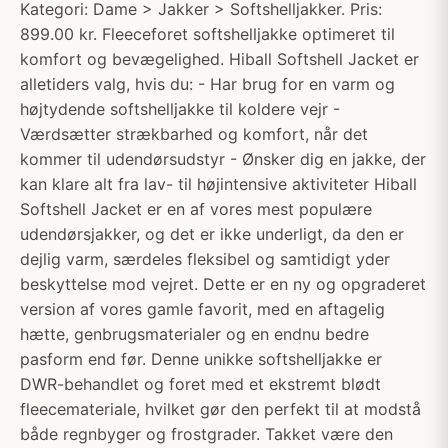
Kategori: Dame > Jakker > Softshelljakker. Pris:
899.00 kr. Fleeceforet softshelljakke optimeret til
komfort og bevægelighed. Hiball Softshell Jacket er
alletiders valg, hvis du: - Har brug for en varm og
højtydende softshelljakke til koldere vejr -
Værdsætter strækbarhed og komfort, når det
kommer til udendørsudstyr - Ønsker dig en jakke, der
kan klare alt fra lav- til højintensive aktiviteter Hiball
Softshell Jacket er en af vores mest populære
udendørsjakker, og det er ikke underligt, da den er
dejlig varm, særdeles fleksibel og samtidigt yder
beskyttelse mod vejret. Dette er en ny og opgraderet
version af vores gamle favorit, med en aftagelig
hætte, genbrugsmaterialer og en endnu bedre
pasform end før. Denne unikke softshelljakke er
DWR-behandlet og foret med et ekstremt blødt
fleecemateriale, hvilket gør den perfekt til at modstå
både regnbyger og frostgrader. Takket være den