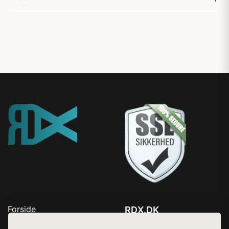
Forside
RDX.DK
Produkter