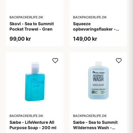
BACKPACKERLIFE.DK
BACKPACKERLIFE.DK
Skovl - Sea to Summit
Squeeze
Pocket Trowel - Grøn
opbevaringsflasker -
TravelSafe Squeeze
99,00 kr
149,00 kr
Bottle Set - 3 stk
BACKPACKERLIFE.DK
BACKPACKERLIFE.DK
Sæbe - LifeVenture All
Sæbe - Sea to Summit
Purpose Soap - 200 ml
Wilderness Wash -
Super koncentreret -