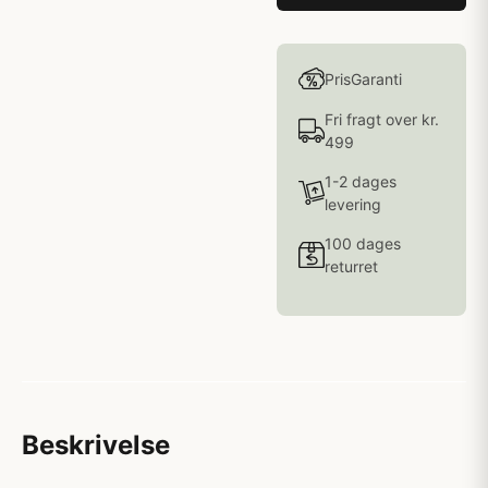
PrisGaranti
Fri fragt over kr.
499
1-2 dages
levering
100 dages
returret
Beskrivelse