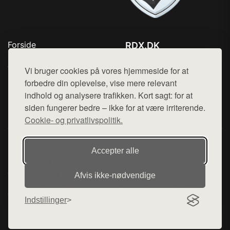
Forside
RDX.DK
Produkter
Tlf. 78768672
Top Rabatter
Vi bruger cookies på vores hjemmeside for at
Mail:
hej@want.dk
Blog
forbedre din oplevelse, vise mere relevant
Kontakt
indhold og analysere trafikken. Kort sagt: for at
Cookie- og privatlivspolitik
siden fungerer bedre – ikke for at være irriterende.
Cookie- og privatlivspolitik.
Denne side er en del af want.dk, der udgiver en række
Accepter alle
hjemmesider med præsentation af forskellige produkter fra
diverse webshops. Der sælges ikke varer fra denne side - vi
Afvis ikke‑nødvendige
henviser til de shops, som sælger varen. Vi har heller ikke
varerne på lager.
Indstillinger
© 2026 rdx.dk. Alle rettigheder forbeholdes.