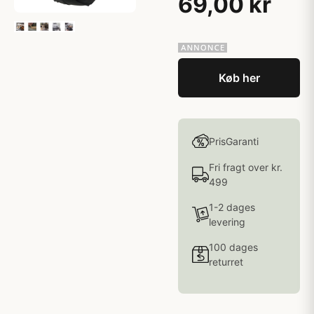
69,00 kr
Køb her
PrisGaranti
Fri fragt over kr.
499
1-2 dages
levering
100 dages
returret