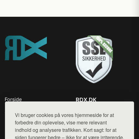
Forside
RDX.DK
Produkter
Tlf. 78768672
Top Rabatter
Vi bruger cookies på vores hjemmeside for at
Mail:
hej@want.dk
Blog
forbedre din oplevelse, vise mere relevant
Kontakt
indhold og analysere trafikken. Kort sagt: for at
Cookie- og privatlivspolitik
siden fungerer bedre – ikke for at være irriterende.