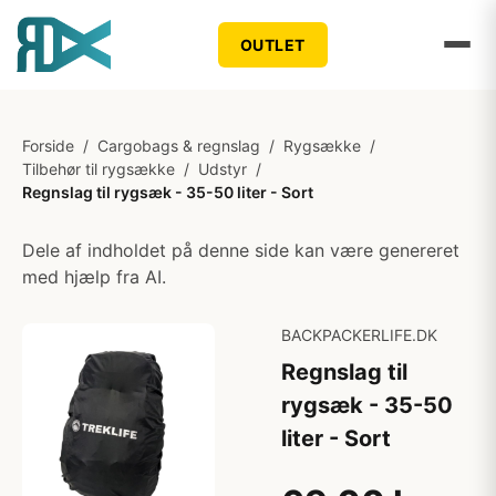
OUTLET
Forside
/
Cargobags & regnslag
/
Rygsække
/
Tilbehør til rygsække
/
Udstyr
/
Regnslag til rygsæk - 35-50 liter - Sort
Dele af indholdet på denne side kan være genereret
med hjælp fra AI.
BACKPACKERLIFE.DK
Regnslag til
rygsæk - 35-50
liter - Sort