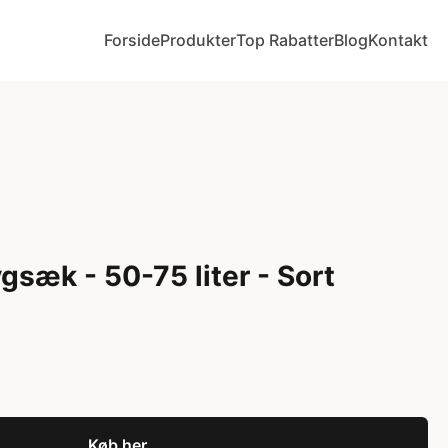
Forside
Produkter
Top Rabatter
Blog
Kontakt
ygsæk - 50-75 liter - Sort
Køb her