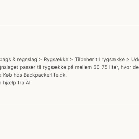
obags & regnslag > Rygsække > Tilbehør til rygsække > Udsty
slaget passer til rygsække på mellem 50-75 liter, hvor det s
a Køb hos Backpackerlife.dk.
 hjælp fra AI.