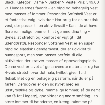
Black. Kategori: Dame > Jakker > Veste. Pris: 549.00
kr. Hundeejernes favorit – en blød og behagelig vest
med masser af lommer. Responder Softshell Vest er
et fantastisk valg, hvis du: - Har brug for en praktisk
vest, der passer til en aktiv livsstil - Kan lide at have
flere rummelige lommer til at gemme dine ting -
Synes, at stretch og komfort er vigtigt i dit
udendørstøj. Responder Softshell Vest er en super
blød og elastisk udendørsvest, der er udviklet til
hundesport, men som passer perfekt til alle
aktiviteter, der kræver masser af opbevaringsplads.
Denne vest er lavet af genanvendte materialer og har
4-vejs stretch over det hele, hvilket giver fuld
fleksibilitet og en behagelig pasform, når du er på
farten. Derudover er den udstyret med en
udstyrsløkke og dybe, rummelige lommer, så du nemt
kan få fat i legetøj, godbidder og andre småting - to
store lommer til hænderne, en kængurulomme på