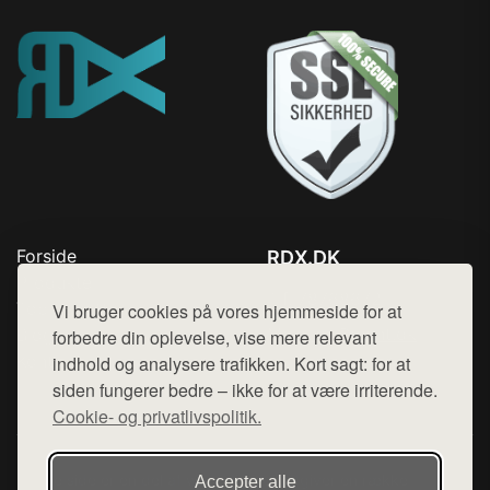
Forside
RDX.DK
Produkter
Tlf. 78768672
Top Rabatter
Vi bruger cookies på vores hjemmeside for at
Mail:
hej@want.dk
Blog
forbedre din oplevelse, vise mere relevant
Kontakt
indhold og analysere trafikken. Kort sagt: for at
Cookie- og privatlivspolitik
siden fungerer bedre – ikke for at være irriterende.
Cookie- og privatlivspolitik.
Denne side er en del af want.dk, der udgiver en række
Accepter alle