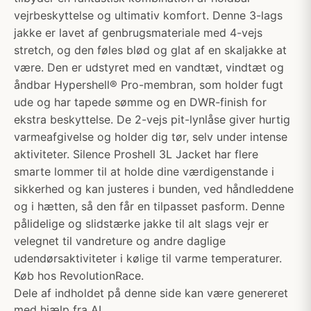
vejrbeskyttelse og ultimativ komfort. Denne 3-lags
jakke er lavet af genbrugsmateriale med 4-vejs
stretch, og den føles blød og glat af en skaljakke at
være. Den er udstyret med en vandtæt, vindtæt og
åndbar Hypershell® Pro-membran, som holder fugt
ude og har tapede sømme og en DWR-finish for
ekstra beskyttelse. De 2-vejs pit-lynlåse giver hurtig
varmeafgivelse og holder dig tør, selv under intense
aktiviteter. Silence Proshell 3L Jacket har flere
smarte lommer til at holde dine værdigenstande i
sikkerhed og kan justeres i bunden, ved håndleddene
og i hætten, så den får en tilpasset pasform. Denne
pålidelige og slidstærke jakke til alt slags vejr er
velegnet til vandreture og andre daglige
udendørsaktiviteter i kølige til varme temperaturer.
Køb hos RevolutionRace.
Dele af indholdet på denne side kan være genereret
med hjælp fra AI.