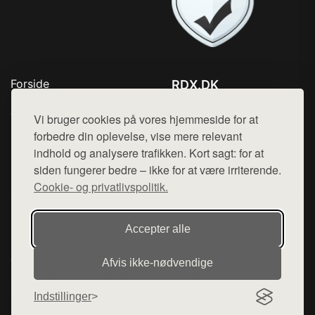
Forside
RDX.DK
Produkter
Tlf. 78768672
Top Rabatter
Vi bruger cookies på vores hjemmeside for at
Mail:
hej@want.dk
Blog
forbedre din oplevelse, vise mere relevant
Kontakt
indhold og analysere trafikken. Kort sagt: for at
Cookie- og privatlivspolitik
siden fungerer bedre – ikke for at være irriterende.
Cookie- og privatlivspolitik.
Denne side er en del af want.dk, der udgiver en række
Accepter alle
hjemmesider med præsentation af forskellige produkter fra
diverse webshops. Der sælges ikke varer fra denne side - vi
Afvis ikke‑nødvendige
henviser til de shops, som sælger varen. Vi har heller ikke
varerne på lager.
Indstillinger