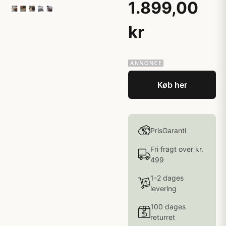
1.899,00
kr
Køb her
PrisGaranti
Fri fragt over kr.
499
1-2 dages
levering
100 dages
returret