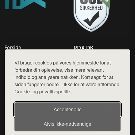
Forside
RDX.DK
Produkter
Tlf. 78768672
Top Rabatter
Vi bruger cookies på vores hjemmeside for at
Mail:
hej@want.dk
Blog
forbedre din oplevelse, vise mere relevant
Kontakt
indhold og analysere trafikken. Kort sagt: for at
Cookie- og privatlivspolitik
siden fungerer bedre – ikke for at være irriterende.
Cookie- og privatlivspolitik.
Denne side er en del af want.dk, der udgiver en række
Accepter alle
hjemmesider med præsentation af forskellige produkter fra
diverse webshops. Der sælges ikke varer fra denne side - vi
Afvis ikke‑nødvendige
henviser til de shops, som sælger varen. Vi har heller ikke