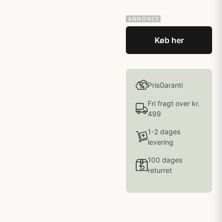
Køb her
PrisGaranti
Fri fragt over kr.
499
1-2 dages
levering
100 dages
returret