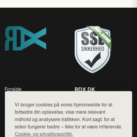
Forside
RDX.DK
Produkter
Tlf. 78768672
Top Rabatter
Vi bruger cookies på vores hjemmeside for at
Mail:
hej@want.dk
Blog
forbedre din oplevelse, vise mere relevant
Kontakt
indhold og analysere trafikken. Kort sagt: for at
Cookie- og privatlivspolitik
siden fungerer bedre – ikke for at være irriterende.
Cookie- og privatlivspolitik.