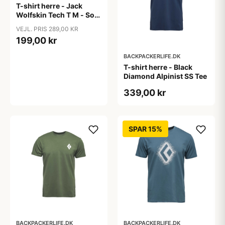
T-shirt herre - Jack
Wolfskin Tech T M - Sort
(S & XXL tilbage)
VEJL. PRIS 289,00 KR
199,00 kr
BACKPACKERLIFE.DK
T-shirt herre - Black
Diamond Alpinist SS Tee
339,00 kr
SPAR 15%
BACKPACKERLIFE.DK
BACKPACKERLIFE.DK