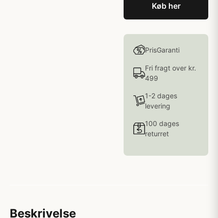
Køb her
PrisGaranti
Fri fragt over kr.
499
1-2 dages
levering
100 dages
returret
Beskrivelse