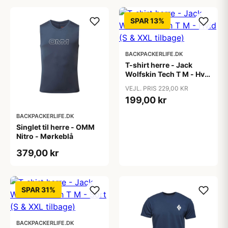
SPAR 13%
BACKPACKERLIFE.DK
T-shirt herre - Jack
Wolfskin Tech T M - Hvid
(S & XXL tilbage)
VEJL. PRIS 229,00 KR
199,00 kr
BACKPACKERLIFE.DK
Singlet til herre - OMM
Nitro - Mørkeblå
379,00 kr
SPAR 31%
BACKPACKERLIFE.DK