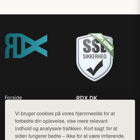
Forside
RDX.DK
Produkter
Tlf. 78768672
Top Rabatter
Vi bruger cookies på vores hjemmeside for at
Mail:
hej@want.dk
Blog
forbedre din oplevelse, vise mere relevant
Kontakt
indhold og analysere trafikken. Kort sagt: for at
Cookie- og privatlivspolitik
siden fungerer bedre – ikke for at være irriterende.