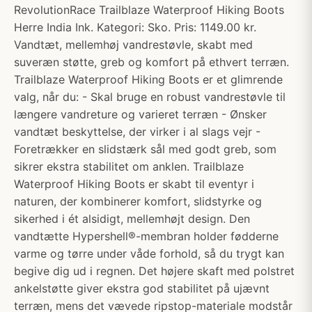
RevolutionRace Trailblaze Waterproof Hiking Boots
Herre India Ink. Kategori: Sko. Pris: 1149.00 kr.
Vandtæt, mellemhøj vandrestøvle, skabt med
suveræn støtte, greb og komfort på ethvert terræn.
Trailblaze Waterproof Hiking Boots er et glimrende
valg, når du: - Skal bruge en robust vandrestøvle til
længere vandreture og varieret terræn - Ønsker
vandtæt beskyttelse, der virker i al slags vejr -
Foretrækker en slidstærk sål med godt greb, som
sikrer ekstra stabilitet om anklen. Trailblaze
Waterproof Hiking Boots er skabt til eventyr i
naturen, der kombinerer komfort, slidstyrke og
sikerhed i ét alsidigt, mellemhøjt design. Den
vandtætte Hypershell®-membran holder fødderne
varme og tørre under våde forhold, så du trygt kan
begive dig ud i regnen. Det højere skaft med polstret
ankelstøtte giver ekstra god stabilitet på ujævnt
terræn, mens det vævede ripstop-materiale modstår