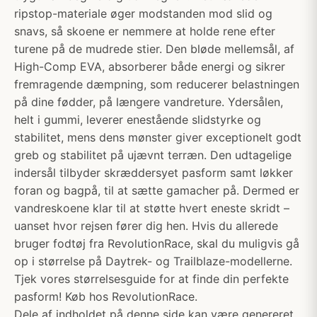
ripstop-materiale øger modstanden mod slid og
snavs, så skoene er nemmere at holde rene efter
turene på de mudrede stier. Den bløde mellemsål, af
High-Comp EVA, absorberer både energi og sikrer
fremragende dæmpning, som reducerer belastningen
på dine fødder, på længere vandreture. Ydersålen,
helt i gummi, leverer enestående slidstyrke og
stabilitet, mens dens mønster giver exceptionelt godt
greb og stabilitet på ujævnt terræn. Den udtagelige
indersål tilbyder skræddersyet pasform samt løkker
foran og bagpå, til at sætte gamacher på. Dermed er
vandreskoene klar til at støtte hvert eneste skridt –
uanset hvor rejsen fører dig hen. Hvis du allerede
bruger fodtøj fra RevolutionRace, skal du muligvis gå
op i størrelse på Daytrek- og Trailblaze-modellerne.
Tjek vores størrelsesguide for at finde din perfekte
pasform! Køb hos RevolutionRace.
Dele af indholdet på denne side kan være genereret