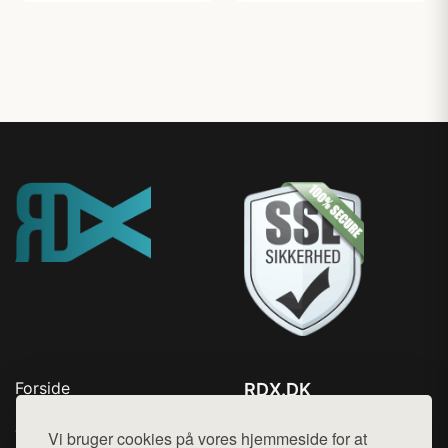
Forside
RDX.DK
Produkter
Tlf. 78768672
Top Rabatter
Vi bruger cookies på vores hjemmeside for at