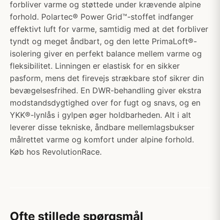
forbliver varme og støttede under krævende alpine
forhold. Polartec® Power Grid™-stoffet indfanger
effektivt luft for varme, samtidig med at det forbliver
tyndt og meget åndbart, og den lette PrimaLoft®-
isolering giver en perfekt balance mellem varme og
fleksibilitet. Linningen er elastisk for en sikker
pasform, mens det firevejs strækbare stof sikrer din
bevægelsesfrihed. En DWR-behandling giver ekstra
modstandsdygtighed over for fugt og snavs, og en
YKK®-lynlås i gylpen øger holdbarheden. Alt i alt
leverer disse tekniske, åndbare mellemlagsbukser
målrettet varme og komfort under alpine forhold.
Køb hos RevolutionRace.
Ofte stillede spørgsmål