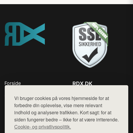
Forside
RDX.DK
Produkter
Tlf. 78768672
Top Rabatter
Vi bruger cookies på vores hjemmeside for at
Mail:
hej@want.dk
Blog
forbedre din oplevelse, vise mere relevant
Kontakt
indhold og analysere trafikken. Kort sagt: for at
Cookie- og privatlivspolitik
siden fungerer bedre – ikke for at være irriterende.
Cookie- og privatlivspolitik.