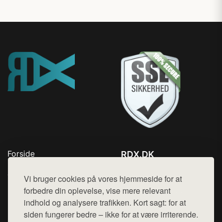
Forside
RDX.DK
Produkter
Tlf. 78768672
Top Rabatter
Vi bruger cookies på vores hjemmeside for at
Mail:
hej@want.dk
Blog
forbedre din oplevelse, vise mere relevant
Kontakt
indhold og analysere trafikken. Kort sagt: for at
Cookie- og privatlivspolitik
siden fungerer bedre – ikke for at være irriterende.