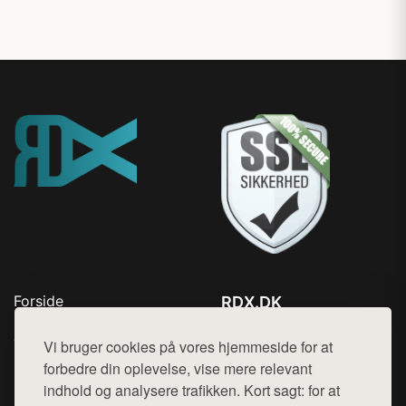
Forside
RDX.DK
Produkter
Tlf. 78768672
Top Rabatter
Vi bruger cookies på vores hjemmeside for at
Mail:
hej@want.dk
Blog
forbedre din oplevelse, vise mere relevant
Kontakt
indhold og analysere trafikken. Kort sagt: for at
Cookie- og privatlivspolitik