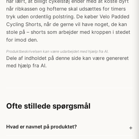
har lært, at billigt cykelstøj ender med at koste dyrt
når ribkassen og hofterne skal udsættes for timers
tryk uden ordentlig polstring. De køber Velo Padded
Cycling Shorts, når de gerne vil have noget, de kan
stole på – shorts som arbejder med kroppen i stedet
for imod den.
Produktbeskrivelsen kan være udarbejdet med hjælp fra AI.
Dele af indholdet på denne side kan være genereret
med hjælp fra AI.
Ofte stillede spørgsmål
Hvad er navnet på produktet?