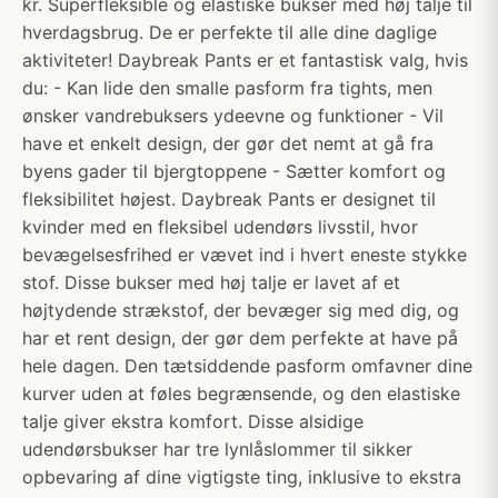
kr. Superfleksible og elastiske bukser med høj talje til
hverdagsbrug. De er perfekte til alle dine daglige
aktiviteter! Daybreak Pants er et fantastisk valg, hvis
du: - Kan lide den smalle pasform fra tights, men
ønsker vandrebuksers ydeevne og funktioner - Vil
have et enkelt design, der gør det nemt at gå fra
byens gader til bjergtoppene - Sætter komfort og
fleksibilitet højest. Daybreak Pants er designet til
kvinder med en fleksibel udendørs livsstil, hvor
bevægelsesfrihed er vævet ind i hvert eneste stykke
stof. Disse bukser med høj talje er lavet af et
højtydende strækstof, der bevæger sig med dig, og
har et rent design, der gør dem perfekte at have på
hele dagen. Den tætsiddende pasform omfavner dine
kurver uden at føles begrænsende, og den elastiske
talje giver ekstra komfort. Disse alsidige
udendørsbukser har tre lynlåslommer til sikker
opbevaring af dine vigtigste ting, inklusive to ekstra