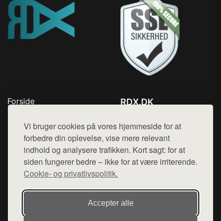
Forside
RDX.DK
Produkter
Tlf. 78768672
Top Rabatter
Vi bruger cookies på vores hjemmeside for at
Mail:
hej@want.dk
Blog
forbedre din oplevelse, vise mere relevant
Kontakt
indhold og analysere trafikken. Kort sagt: for at
Cookie- og privatlivspolitik
siden fungerer bedre – ikke for at være irriterende.
Cookie- og privatlivspolitik.
Denne side er en del af want.dk, der udgiver en række
Accepter alle
hjemmesider med præsentation af forskellige produkter fra