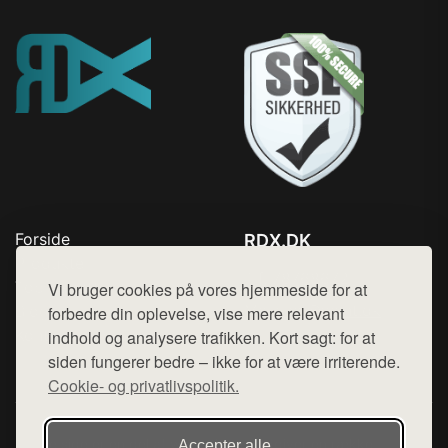
Forside
RDX.DK
Produkter
Tlf. 78768672
Top Rabatter
Vi bruger cookies på vores hjemmeside for at
Mail:
hej@want.dk
Blog
forbedre din oplevelse, vise mere relevant
Kontakt
indhold og analysere trafikken. Kort sagt: for at
Cookie- og privatlivspolitik
siden fungerer bedre – ikke for at være irriterende.
Cookie- og privatlivspolitik.
Denne side er en del af want.dk, der udgiver en række
Accepter alle