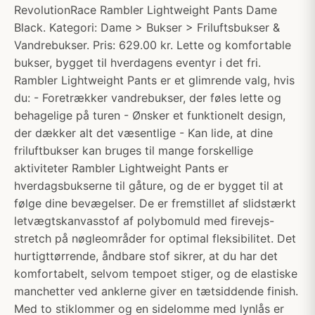
RevolutionRace Rambler Lightweight Pants Dame
Black. Kategori: Dame > Bukser > Friluftsbukser &
Vandrebukser. Pris: 629.00 kr. Lette og komfortable
bukser, bygget til hverdagens eventyr i det fri.
Rambler Lightweight Pants er et glimrende valg, hvis
du: - Foretrækker vandrebukser, der føles lette og
behagelige på turen - Ønsker et funktionelt design,
der dækker alt det væsentlige - Kan lide, at dine
friluftbukser kan bruges til mange forskellige
aktiviteter Rambler Lightweight Pants er
hverdagsbukserne til gåture, og de er bygget til at
følge dine bevægelser. De er fremstillet af slidstærkt
letvægtskanvasstof af polybomuld med firevejs-
stretch på nøgleområder for optimal fleksibilitet. Det
hurtigttørrende, åndbare stof sikrer, at du har det
komfortabelt, selvom tempoet stiger, og de elastiske
manchetter ved anklerne giver en tætsiddende finish.
Med to stiklommer og en sidelomme med lynlås er